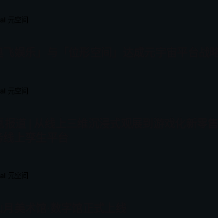
eal 元空间
奥飞娱乐」与「位形空间」达成元宇宙平台战
eal 元空间
6氪报道 | 从线上三维沉浸式观展到游戏化新
务线上孪生平台
eal 元空间
山月美术馆·数字馆正式上线