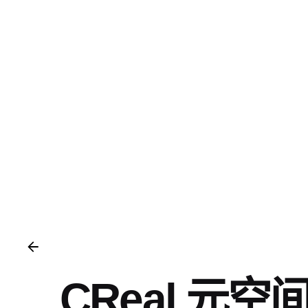
Skip
to
content
CReal 元空