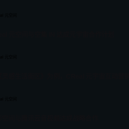
eal 元空间
eal 元空间与空集 IN 达成元宇宙合作计划
eal 元空间
《灵感生活街区》为例，CReal 元宇宙互动营
eal 元空间
形空间与腾讯云音视频达成战略合作