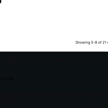
Showing 5-8 of 21 
宇宙直播新玩法：CReal 如何用元空间玩转综
eal 元空间
形空间受邀出席首场湾区元宇宙数字艺术节系列论坛
践案例进行分享