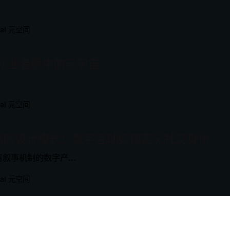
eal 元空间
R从业者眼中的元宇宙
eal 元空间
兴的设计模式：数字互动如何定义社交身份
有叙事机制的数字产...
eal 元空间